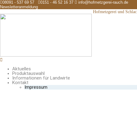
08091 - 537 69 57
0151 - 46 52 16 37
info@hofmetzgerei-rauch.de
Newsletteranmeldung
Hofmetzgerei und Schlac
Aktuelles
Produktauswahl
Informationen für Landwirte
Kontakt
Impressum